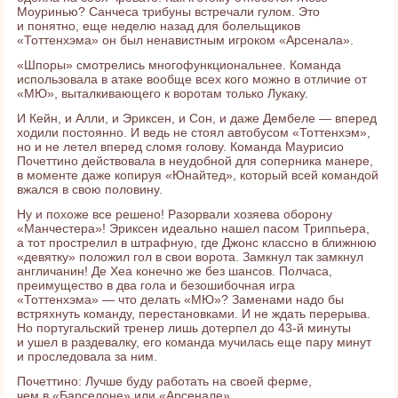
Моуринью? Санчеса трибуны встречали гулом. Это
и понятно, еще неделю назад для болельщиков
«Тоттенхэма» он был ненавистным игроком «Арсенала».
«Шпоры» смотрелись многофункциональнее. Команда
использовала в атаке вообще всех кого можно в отличие от
«МЮ», выталкивающего к воротам только Лукаку.
И Кейн, и Алли, и Эриксен, и Сон, и даже Дембеле — вперед
ходили постоянно. И ведь не стоял автобусом «Тоттенхэм»,
но и не летел вперед сломя голову. Команда Маурисио
Почеттино действовала в неудобной для соперника манере,
в моменте даже копируя «Юнайтед», который всей командой
вжался в свою половину.
Ну и похоже все решено! Разорвали хозяева оборону
«Манчестера»! Эриксен идеально нашел пасом Триппьера,
а тот прострелил в штрафную, где Джонс классно в ближнюю
«девятку» положил гол в свои ворота. Замкнул так замкнул
англичанин! Де Хеа конечно же без шансов. Полчаса,
преимущество в два гола и безошибочная игра
«Тоттенхэма» — что делать «МЮ»? Заменами надо бы
встряхнуть команду, перестановками. И не ждать перерыва.
Но португальский тренер лишь дотерпел до 43-й минуты
и ушел в раздевалку, его команда мучилась еще пару минут
и проследовала за ним.
Почеттино: Лучше буду работать на своей ферме,
чем в «Барселоне» или «Арсенале»