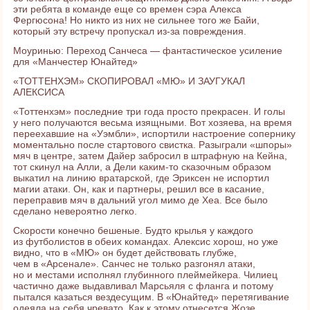
эти ребята в команде еще со времен сэра Алекса
Фергюсона! Но никто из них не сильнее того же Байи,
который эту встречу пропускал из-за повреждения.
Моуринью: Переход Санчеса — фантастическое усиление
для «Манчестер Юнайтед»
«ТОТТЕНХЭМ» СКОПИРОВАЛ «МЮ» И ЗАУГУКАЛ
АЛЕКСИСА
«Тоттенхэм» последние три года просто прекрасен. И голы
у него получаются весьма изящными. Вот хозяева, на время
переехавшие на «Уэмбли», испортили настроение сопернику
моментально после стартового свистка. Разыграли «шпоры»
мяч в центре, затем Дайер забросил в штрафную на Кейна,
тот скинул на Алли, а Дели каким-то сказочным образом
выкатил на линию вратарской, где Эриксен не испортил
магии атаки. Он, как и партнеры, решил все в касание,
переправив мяч в дальний угол мимо де Хеа. Все было
сделано невероятно легко.
Скорости конечно бешеные. Будто крылья у каждого
из футболистов в обеих командах. Алексис хорош, но уже
видно, что в «МЮ» он будет действовать глубже,
чем в «Арсенале». Санчес не только разгонял атаки,
но и местами исполнял глубинного плеймейкера. Чилиец
частично даже выдавливал Марсьяля с фланга и потому
пытался казаться вездесущим. В «Юнайтед» перетягивание
одеяла на себя чревато. Как к этому отнесется Жозе