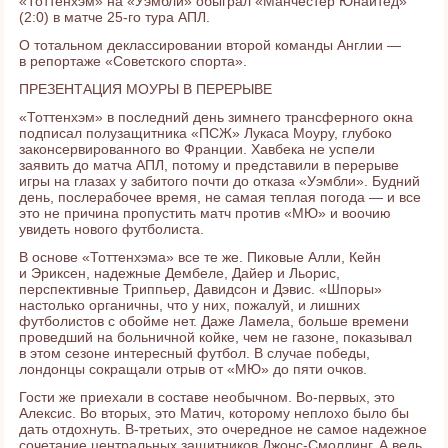
«Тоттенхэм» на «Уэмбли» обыграл «Манчестер Юнайтед»
(2:0) в матче 25-го тура АПЛ.
О тотальном деклассировании второй команды Англии —
в репортаже «Советского спорта».
ПРЕЗЕНТАЦИЯ МОУРЫ В ПЕРЕРЫВЕ
«Тоттенхэм» в последний день зимнего трансферного окна
подписал полузащитника «ПСЖ» Лукаса Моуру, глубоко
законсервированного во Франции. Хавбека не успели
заявить до матча АПЛ, потому и представили в перерыве
игры на глазах у забитого почти до отказа «Уэмбли». Будний
день, послерабочее время, не самая теплая погода — и все
это не причина пропустить матч против «МЮ» и воочию
увидеть нового футболиста.
В основе «Тоттенхэма» все те же. Пиковые Алли, Кейн
и Эриксен, надежные Дембеле, Дайер и Льорис,
перспективные Триппьер, Давидсон и Дэвис. «Шпоры»
настолько органичны, что у них, пожалуй, и лишних
футболистов с обойме нет. Даже Ламела, больше времени
проведший на больничной койке, чем не газоне, показывал
в этом сезоне интересный футбол. В случае победы,
лондонцы сокращали отрыв от «МЮ» до пяти очков.
Гости же приехали в составе необычном. Во-первых, это
Алексис. Во вторых, это Матич, которому неплохо было бы
дать отдохнуть. В-третьих, это очередное не самое надежное
сочетание центральных защитников Джонс-Смоллинг. А ведь