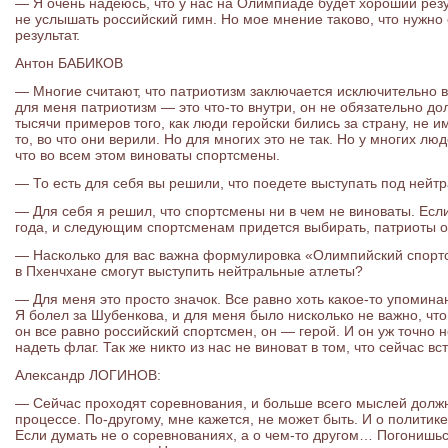
— Я очень надеюсь, что у нас на Олимпиаде будет хороший резу
не услышать российский гимн. Но мое мнение таково, что нужно 
результат.
Антон БАБИКОВ
— Многие считают, что патриотизм заключается исключительно в
для меня патриотизм — это что-то внутри, он не обязательно до
тысячи примеров того, как люди геройски бились за страну, не и
то, во что они верили. Но для многих это не так. Но у многих л
что во всем этом виноваты спортсмены.
— То есть для себя вы решили, что поедете выступать под ней
— Для себя я решил, что спортсмены ни в чем не виноваты. Есл
года, и следующим спортсменам придется выбирать, патриоты он
— Насколько для вас важна формулировка «Олимпийский спортс
в Пхенчхане смогут выступить нейтральные атлеты?
— Для меня это просто значок. Все равно хоть какое-то упомин
Я болел за Шубенкова, и для меня было нисколько не важно, что
он все равно российский спортсмен, он — герой. И он уж точно н
надеть флаг. Так же никто из нас не виноват в том, что сейчас вс
Александр ЛОГИНОВ:
— Сейчас проходят соревнования, и больше всего мыслей должн
процессе. По-другому, мне кажется, не может быть. И о политик
Если думать не о соревнованиях, а о чем-то другом… Погонишьс