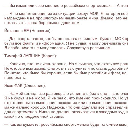
— Вы изменили свое мнение о российских спортсменах — Анто
— Я не менял мнения из-за ситуации вокруг МОК. Я потерял вер
награждения на прошлогоднем чемпионате мира. Думаю, это не 
показывать, когда борешься с допингом.
Йоханнес БЕ (Норвегия):
— Для спорта важно, чтобы он оставался чистым. Думаю, МОК п
были все факты и информация. Я не судья, и могу оценивать ситу
Я особо ничего не могу сделать. Сочувствую россиянам.
Тимофей ЛАПШИН (Корея):
— Конечно, это не очень хорошо. Но я считаю, что ехать все ра
Некоторые всю жизнь. Они хотят выступить и показать достойный
Понятно, что было бы хорошо, если бы был российский флаг, но т
надо ехать.
Яков ФАК (Словения):
— На мой взгляд, все разговоры о допинге в биатлоне — это оче
Я не судья и не жюри. Я не знаю, что именно происходило. Но у
ответственны за вынесение наказания или не вынесения наказа
максимально хорошо. Надеюсь, что они сделали все справедлив
для спортсменов. Никто не должен оказываться в заведомо худш
какой-то определенной страны.
— Как вы думаете, российским спортсменам будет сложнее выс