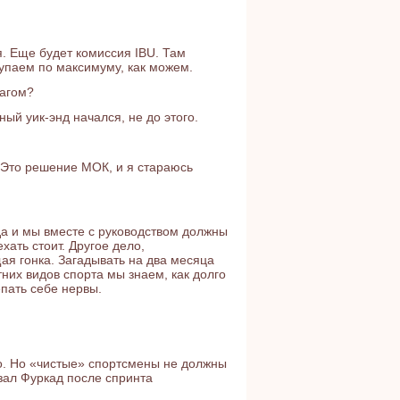
я. Еще будет комиссия IBU. Там
тупаем по максимуму, как можем.
лагом?
ый уик-энд начался, не до этого.
. Это решение МОК, и я стараюсь
нда и мы вместе с руководством должны
хать стоит. Другое дело,
ая гонка. Загадывать на два месяца
них видов спорта мы знаем, как долго
епать себе нервы.
то. Но «чистые» спортсмены не должны
азал Фуркад после спринта