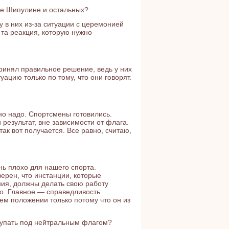
не Шипулине и остальных?
у в них из-за ситуации с церемонией
та реакция, которую нужно
ринял правильное решение, ведь у них
ацию только по тому, что они говорят.
вно надо. Спортсмены готовились.
 результат, вне зависимости от флага.
ак вот получается. Все равно, считаю,
нь плохо для нашего спорта.
верен, что инстанции, которые
ния, должны делать свою работу
о. Главное — справедливость
ем положении только потому что он из
тупать под нейтральным флагом?