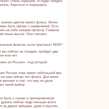
льтат. Очень хороший. И будет обидно
ехать, бороться и показывать
 знании цветов своего флага. Лично
лжен быть связан с символикой. Есть
мея на себе никаких флагов. Главное
юдей иные мысли. Они считают,
тральным флагом, если пригласит МОК?
и мы сейчас не поедем, пройдет два
и или нет.
мен из России», под которой
ание России тоже имеет небольшой вес.
 на нем сейчас нет флага. Для меня
е виноват в том, что ему не дали
тал такой выбор.
о быть о гонках и тренировочном
е думать сейчас надо меньше всего.
я за двумя зайцами, даже в мыслях,