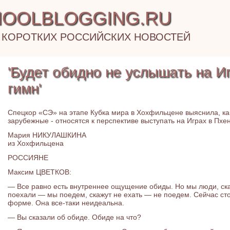
OOLBLOGGING.RU
 КОРОТКИХ РОССИЙСКИХ НОВОСТЕЙ
'Будет обидно не услышать на И
гимн'
Спецкор «СЭ» на этапе Кубка мира в Хохфильцене выяснила, как
зарубежные - относятся к перспективе выступать на Играх в Пх
Мария НИКУЛАШКИНА
из Хохфильцена
РОССИЯНЕ
Максим ЦВЕТКОВ:
— Все равно есть внутреннее ощущение обиды. Но мы люди, ска
поехали — мы поедем, скажут не ехать — не поедем. Сейчас сто
форме. Она все-таки неидеальна.
— Вы сказали об обиде. Обиде на что?