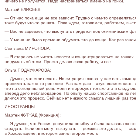
ничего не получится. Надо настраиваться именно на гонки.
Матвей ЕЛИСЕЕВ:
— От нас пока еще не все зависит. Трудно с чем-то определятьс
тоже будут что-то решать. Пока ждем, готовимся, работаем, выс
— Вас не задевает, что выступать придется под олимпийским ф
— У меня не было времени обдумать это до конца. Как раз гоночн
Светлана МИРОНОВА:
— Я стараюсь не читать новости и концентрироваться на гонках
не думать об этом. Просто делаю свою работу, и все.
Ольга ПОДЧУФАРОВА:
— Думаю, что стоит ехать. Но ситуация такова: у нас есть кома
принимать какое-то решение. Раз нам дают такую возможность, е
что на сегодняшний день меня интересуют только эта и следующ
вперед дело неблагодарное. По опыту наших спортсменов из лет
длился это процесс. Сейчас нет никакого смысла лишний раз тр
ИНОСТРАНЦЫ
Мартен ФУРКАД (Франция):
— Я думаю, что Россия допустила ошибку и была наказана за э
страдать. Если они могут выступать — должны это делать, — ск
в Хохфильцене, в котором занял второе место.