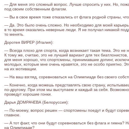
— Для меня это сложный вопрос. Лучше спросить у них. Но, пож
под своим собственным флагом.
— Вы в свое время тоже отказались от флага родной страны, чт
— Да. Это было очень сложно. Но необходимо для моей карьер
в то время оказались неверные люди. Я не получал никакой под
то менять.
Доротея ВИРЕР (Италия):
— Всегда плохо для спорта, когда возникает такая тема. Это не
К тому же, считаю, это не лучший вариант для тех биатлонистов,
для меня хорошо, что спортсмены, принимавшие допинг, исключе
молодых, которые мне очень нравятся, это не особо приятно. Эт
на их мотивации.
— На ваш взгляд, соревноваться на Олимпиаде без своего соб
— Конечно, когда можешь представлять свою страну, испытываеш
по-другому. При этом мы выступаем и каждый за себя. Возможно,
проведут хорошие гонки.
Дарья ДОМРАЧЕВА (Белоруссия):
— По-моему, вопрос решен — спортсмены поедут и будут соревн
главное.
— А тот факт, что они будут соревноваться без флага и гимна? 
на Олимпиаде?