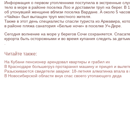
Информация о первом утопленнике поступила в экстренные слу
тело в море в районе поселка Лоо и доставили труп на берег. 
об утонувшей женщине вблизи поселка Вардане. А около 5 часов
«Чайка» был вытащен труп местного жителя.
Также в этот день специалисты спасли туриста из Армавира, кот
в районе пляжа санатория «Белые ночи» в поселке Уч-Дере.
Сегодня волнение на море у берегов Сочи сохраняется. Спасат
курорта быть осторожными и во время купания следить за детьм
.
Читайте также:
На Кубани пенсионер арендовал квартиры и грабил их
В Краснодаре большегруз протаранил машину и прицеп и вылете
Разыскиваются свидетели аварии: 18-летняя алматинка впала в
В Новосибирской области внук спас своего утопающего деда