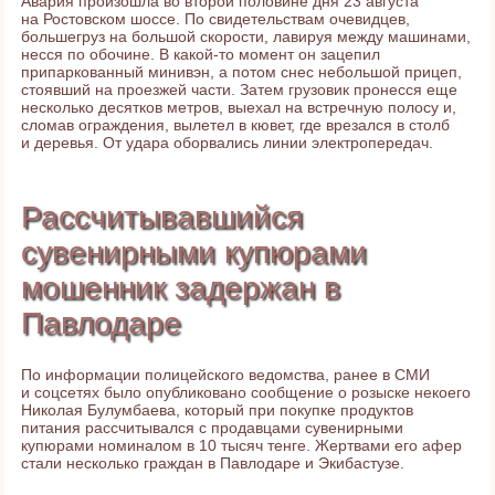
Авария произошла во второй половине дня 23 августа
на Ростовском шоссе. По свидетельствам очевидцев,
большегруз на большой скорости, лавируя между машинами,
несся по обочине. В какой-то момент он зацепил
припаркованный минивэн, а потом снес небольшой прицеп,
стоявший на проезжей части. Затем грузовик пронесся еще
несколько десятков метров, выехал на встречную полосу и,
сломав ограждения, вылетел в кювет, где врезался в столб
и деревья. От удара оборвались линии электропередач.
Рассчитывавшийся
сувенирными купюрами
мошенник задержан в
Павлодаре
По информации полицейского ведомства, ранее в СМИ
и соцсетях было опубликовано сообщение о розыске некоего
Николая Булумбаева, который при покупке продуктов
питания рассчитывался с продавцами сувенирными
купюрами номиналом в 10 тысяч тенге. Жертвами его афер
стали несколько граждан в Павлодаре и Экибастузе.