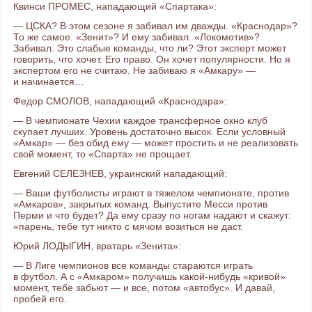
Квинси ПРОМЕС, нападающий «Спартака»:
— ЦСКА? В этом сезоне я забивал им дважды. «Краснодар»?
То же самое. «Зенит»? И ему забивал. «Локомотив»?
Забивал. Это слабые команды, что ли? Этот эксперт может
говорить, что хочет. Его право. Он хочет популярности. Но я
экспертом его не считаю. Не забиваю я «Амкару» —
и начинается…
Федор СМОЛОВ, нападающий «Краснодара»:
— В чемпионате Чехии каждое трансферное окно клуб
скупает лучших. Уровень достаточно высок. Если условный
«Амкар» — без обид ему — может простить и не реализовать
свой момент, то «Спарта» не прощает.
Евгений СЕЛЕЗНЕВ, украинский нападающий:
— Ваши футболисты играют в тяжелом чемпионате, против
«Амкаров», закрытых команд. Выпустите Месси против
Перми и что будет? Да ему сразу по ногам надают и скажут:
«парень, тебе тут никто с мячом возиться не даст.
Юрий ЛОДЫГИН, вратарь «Зенита»:
— В Лиге чемпионов все команды стараются играть
в футбол. А с «Амкаром» получишь какой-нибудь «кривой»
момент, тебе забьют — и все, потом «автобус». И давай,
пробей его.