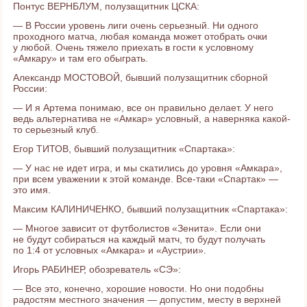
Понтус ВЕРНБЛУМ, полузащитник ЦСКА:
— В России уровень лиги очень серьезный. Ни одного
проходного матча, любая команда может отобрать очки
у любой. Очень тяжело приехать в гости к условному
«Амкару» и там его обыграть.
Александр МОСТОВОЙ, бывший полузащитник сборной
России:
— И я Артема понимаю, все он правильно делает. У него
ведь альтернатива не «Амкар» условный, а наверняка какой-
то серьезный клуб.
Егор ТИТОВ, бывший полузащитник «Спартака»:
— У нас не идет игра, и мы скатились до уровня «Амкара»,
при всем уважении к этой команде. Все-таки «Спартак» —
это имя.
Максим КАЛИНИЧЕНКО, бывший полузащитник «Спартака»:
— Многое зависит от футболистов «Зенита». Если они
не будут собираться на каждый матч, то будут получать
по 1:4 от условных «Амкара» и «Аустрии».
Игорь РАБИНЕР, обозреватель «СЭ»:
— Все это, конечно, хорошие новости. Но они подобны
радостям местного значения — допустим, месту в верхней