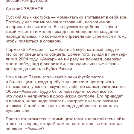
российском футболе.
Дмитрий ЗЕЛЕНОВ
Русский язык как губка — моментально впитывает в себя все.
Потому у нас так много заимствований, неологизмов
и нарицательных имен. Язык русского футбола — точно
такой же, хотя и молод пока для полноценного создания
нарицательных. Но кое-какие определения стремятся к тому,
чтобы появиться в словарях.
Пермский «Амкар» — самобытный клуб, который вряд ли
кто хочет специально обидеть. Более того, выйдя в премьер-
лигу в 2004 году, «Амкар» ее ни разу не покидал, одержал
много побед над фаворитами, проводил сильные сезоны,
доходил до финала Кубка России.
Но именно Пермь всплывает в речи футболистов
и болельщиков, когда требуется привести пример чего-
то тяжелого, унылого, скучного, либо же малозначительного.
Образ «Амкара» будто бы олицетворяет собой все то,
что людям неприятно в российском футболе. Его приводят
в пример, когда надо показать контраст с чем-то важным
и ярким. И чтобы не задеть, иногда добавляют приставку
«условный».
Просто ознакомьтесь с этими цитатами и попытайтесь найти
ответ на вопрос, который нам не дает покоя: за что все так
не любят «Амкар»?