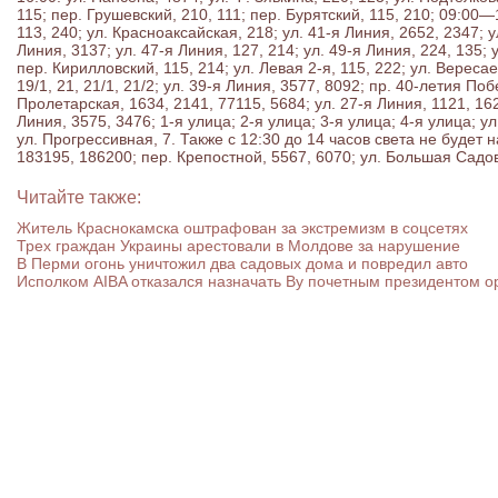
115; пер. Грушевский, 210, 111; пер. Бурятский, 115, 210; 09:00—
113, 240; ул. Красноаксайская, 218; ул. 41-я Линия, 2652, 2347; у
Линия, 3137; ул. 47-я Линия, 127, 214; ул. 49-я Линия, 224, 135; у
пер. Кирилловский, 115, 214; ул. Левая 2-я, 115, 222; ул. Вереса
19/1, 21, 21/1, 21/2; ул. 39-я Линия, 3577, 8092; пр. 40-летия Побе
Пролетарская, 1634, 2141, 77115, 5684; ул. 27-я Линия, 1121, 162
Линия, 3575, 3476; 1-я улица; 2-я улица; 3-я улица; 4-я улица; ул
ул. Прогрессивная, 7. Также с 12:30 до 14 часов света не будет 
183195, 186200; пер. Крепостной, 5567, 6070; ул. Большая Садов
Читайте также:
Житель Краснокамска оштрафован за экстремизм в соцсетях
Трех граждан Украины арестовали в Молдове за нарушение
В Перми огонь уничтожил два садовых дома и повредил авто
Исполком AIBA отказался назначать Ву почетным президентом о