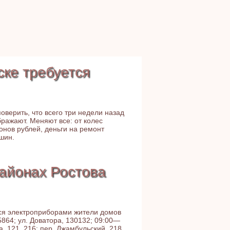
ке требуется
оверить, что всего три недели назад
бражают. Меняют все: от колес
онов рублей, деньги на ремонт
шин.
айонах Ростова
ться электроприборами жители домов
 5864; ул. Доватора, 130132; 09:00—
ва, 121, 216; пер. Джамбульский, 218,