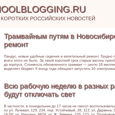
OOLBLOGGING.RU
 КОРОТКИХ РОССИЙСКИХ НОВОСТЕЙ
Трамвайным путям в Новосибирс
ремонт
Пандус, новые удобные сидения и капитальный ремонт. Трудно п
всего этого не было. За такой короткий срок старые вагоны прео
до корпуса. Стоимость обновленного трамвая — около 18 милли
выделяет бюджет. К концу года обещают запустить 10 электрома
Всю рабочую неделю в разных р
будут отключать свет
В частности, в понедельник до 17 часов не смогут воспользова
по ул. Лучевая, 129, 234; пер. Устойчивый, 28, 113; ул. Дарвина,
16:00: ул. Нансена, 4874; ул. Ф. Зявкина, 220, 123; ул. Подтелко